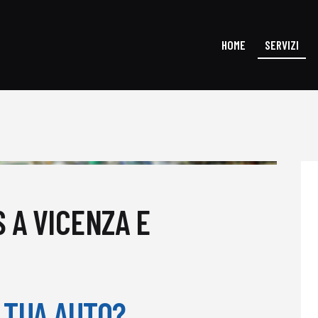
HOME
SERVIZI
HOME
SE
 A VICENZA E
 TUA AUTO?